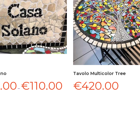
ano
Tavolo Multicolor Tree
SCEGLI
AGGIUNGI AL CARRELLO
.00
€
110.00
€
420.00
–