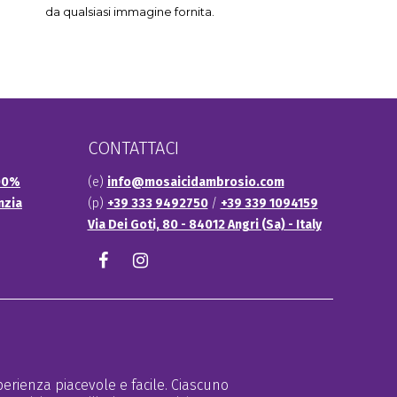
da qualsiasi immagine fornita.
CONTATTACI
100%
(e)
info@mosaicidambrosio.com
nzia
(p)
+39 333 9492750
/
+39 339 1094159
Via Dei Goti, 80 - 84012 Angri (Sa) - Italy
Facebook
Instagram
erienza piacevole e facile. Ciascuno