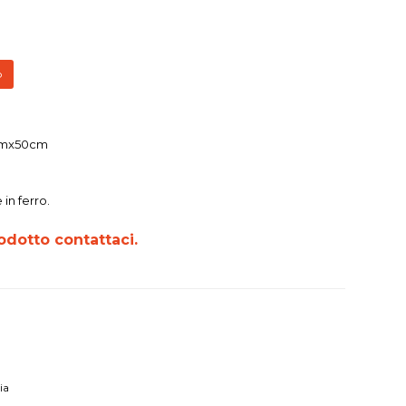
o
mx50cm
in ferro.
odotto contattaci.
ia