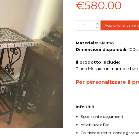
€
580.00
Mobile
Aggiungi al carrell
portavino
A
Materiale:
Marmo
Style
Dimensioni disponibili:
100c
quantità
Il prodotto include:
Piano Mosaico in marmo e base 
Per personalizzare il pr
Info Utili
Spedizioni e pagamenti
Assistenza e Faq
Politiche di restituzione e garanz