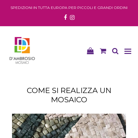
SPEDIZIONI IN TUTTA EUROPA PER PICCOLI E GRANDI ORDINI
Facebook
Instagram
shopping-
shopping
searc
bag
cart
COME SI REALIZZA UN
MOSAICO