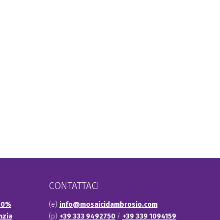
CONTATTACI
100%
(e)
info@mosaicidambrosio.com
nzia
(p)
+39 333 9492750
/
+39 339 1094159