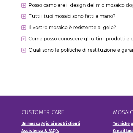
Posso cambiare il design del mio mosaico dopo
Tutti i tuoi mosaici sono fatti a mano?
Il vostro mosaico è resistente al gelo?
Come posso conoscere gli ultimi prodotti e o
Quali sono le politiche di restituzione e garan
CUSTOMER CARE
MOSAIC
Un messaggio ai nostri clienti
Tecniche p
Assistenza & FAQ's
Crea il tu