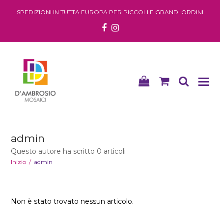
SPEDIZIONI IN TUTTA EUROPA PER PICCOLI E GRANDI ORDINI
Facebook
Instagram
shopping-
shopping
searc
bag
cart
admin
Questo autore ha scritto 0 articoli
Inizio
/
admin
Non è stato trovato nessun articolo.